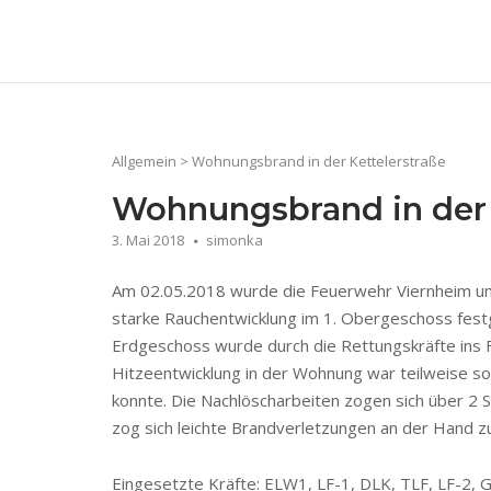
Skip
to
Home
content
Allgemein
>
Wohnungsbrand in der Kettelerstraße
Wohnungsbrand in der 
3. Mai 2018
simonka
Am 02.05.2018 wurde die Feuerwehr Viernheim um 2
starke Rauchentwicklung im 1. Obergeschoss festg
Erdgeschoss wurde durch die Rettungskräfte ins 
Hitzeentwicklung in der Wohnung war teilweise 
konnte. Die Nachlöscharbeiten zogen sich über 2 S
zog sich leichte Brandverletzungen an der Hand zu
Eingesetzte Kräfte: ELW1, LF-1, DLK, TLF, LF-2,