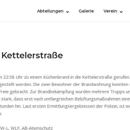
Abteilungen
Galerie
Verein
Kettelerstraße
2:38 Uhr zu einem Küchenbrand in die Kettelerstraße gerufen. B
estellt werden. Die zwei Bewohner der Brandwohnung konnten sich
Freie gebracht. Zur Brandbekämpfung wurden mehrere Trupps unt
so stark, dass erst nach umfangreichen Belüftungsmaßnahmen ei
tunden hin. Laut ersten Ermittlungsergebnissen der Polizei, ist w
.
 GW-L, WLF, AB-Atemschutz