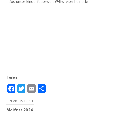
Infos unter kinderfeuerwehr@ffw-viernheim.de
Teilen:
Facebook
Twitter
Email
Teilen
Beitragsnavigation
PREVIOUS POST
Maifest 2024