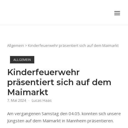
Skip
to
Home
Menu
content
Allgemein
>
Kinderfeuerwehr präsentiert sich auf dem Maimarkt
ALLGEMEIN
Kinderfeuerwehr
präsentiert sich auf dem
Maimarkt
7. Mai 2024
Lucas Haas
Am vergangenen Samstag den 04.05. konnten sich unsere
Jüngsten auf dem Maimarkt in Mannheim präsentieren.