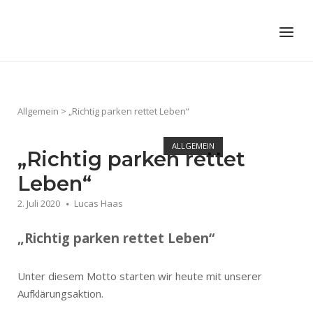
Skip
to
Home
Menu
content
Allgemein
>
„Richtig parken rettet Leben“
ALLGEMEIN
„Richtig parken rettet
Leben“
2. Juli 2020
Lucas Haas
„Richtig parken rettet Leben“
Unter diesem Motto starten wir heute mit unserer
Aufklärungsaktion.