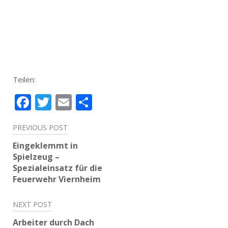
Teilen:
Facebook
Twitter
Email
Teilen
Beitragsnavigation
PREVIOUS POST
Eingeklemmt in
Spielzeug –
Spezialeinsatz für die
Feuerwehr Viernheim
NEXT POST
Arbeiter durch Dach