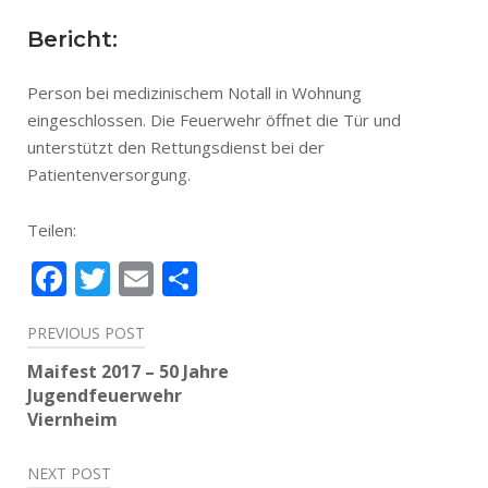
Bericht:
Person bei medizinischem Notall in Wohnung
eingeschlossen. Die Feuerwehr öffnet die Tür und
unterstützt den Rettungsdienst bei der
Patientenversorgung.
Teilen:
Facebook
Twitter
Email
Teilen
Beitragsnavigation
PREVIOUS POST
Maifest 2017 – 50 Jahre
Jugendfeuerwehr
Viernheim
NEXT POST