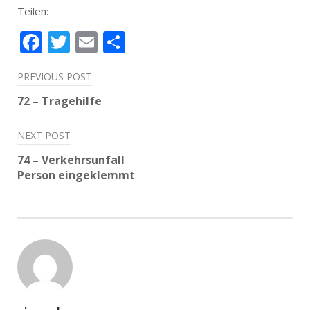
Teilen:
Facebook
Twitter
Email
Teilen
Beitragsnavigation
PREVIOUS POST
72 – Tragehilfe
NEXT POST
74 – Verkehrsunfall
Person eingeklemmt