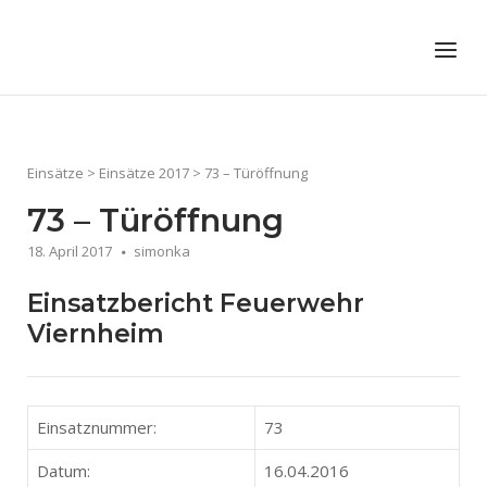
Skip
to
Home
Menu
content
Einsätze
>
Einsätze 2017
>
73 – Türöffnung
73 – Türöffnung
18. April 2017
simonka
Einsatzbericht Feuerwehr
Viernheim
Einsatznummer:
73
Datum:
16.04.2016