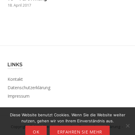
18. April 2017
LINKS
Kontakt
Datenschutzerklärung
Impressum
Diese Website benutzt Cookies. Wenn Sie die Website weiter
nutzen, gehen wir von Ihrem Einverständnis aus.
Copyright © 2023 ffw-viernheim.de.
Datenschutzerklärung
OK
ERFAHREN SIE MEHR
Theme by
Puro