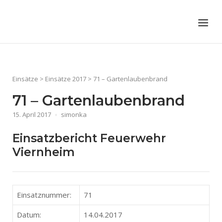
Skip
to
Home
Menu
content
Einsätze
>
Einsätze 2017
>
71 – Gartenlaubenbrand
71 – Gartenlaubenbrand
15. April 2017
simonka
Einsatzbericht Feuerwehr
Viernheim
Einsatznummer:
71
Datum:
14.04.2017