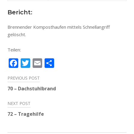
Bericht:
Brennender Komposthaufen mittels Schnellangriff
gelöscht.
Teilen:
Facebook
Twitter
Email
Teilen
Beitragsnavigation
PREVIOUS POST
70 – Dachstuhlbrand
NEXT POST
72 – Tragehilfe