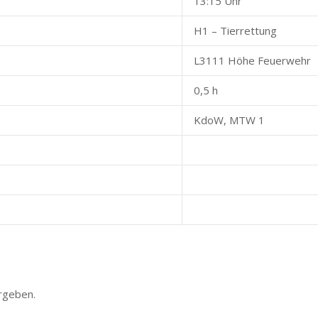
13:15 Uhr
H1 – Tierrettung
L3111 Höhe Feuerwehr
0,5 h
KdoW, MTW 1
rgeben.