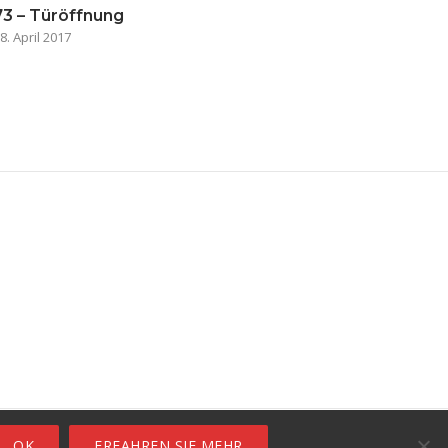
73 – Türöffnung
8. April 2017
ro
OK
ERFAHREN SIE MEHR