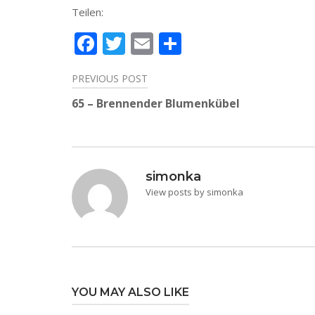
Teilen:
Facebook
Twitter
Email
Teilen
PREVIOUS POST
Beitragsnavigation
65 – Brennender Blumenkübel
simonka
View posts by simonka
YOU MAY ALSO LIKE