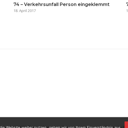
74 – Verkehrsunfall Person eingeklemmt
18. April 2017
1
opyright © 2023 ffw-viernheim.de.
Datenschutzerklärung
Theme by
Pu
die Website weiter nutzen, gehen wir von Ihrem Einverständnis aus.