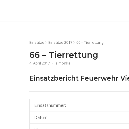
Skip
to
Home
content
Einsätze
>
Einsätze 2017
>
66 – Tierrettung
66 – Tierrettung
4. April 2017
simonka
Einsatzbericht Feuerwehr V
Einsatznummer:
Datum: