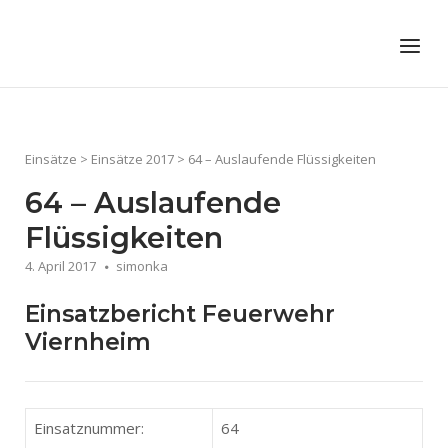
Skip
to
Home
Menu
content
Einsätze
>
Einsätze 2017
>
64 – Auslaufende Flüssigkeiten
64 – Auslaufende
Flüssigkeiten
4. April 2017
simonka
Einsatzbericht Feuerwehr
Viernheim
Einsatznummer:
64