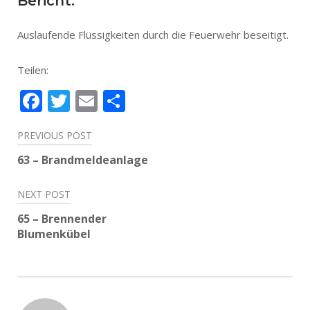
Bericht:
Auslaufende Flüssigkeiten durch die Feuerwehr beseitigt.
Teilen:
Facebook
Twitter
Email
Teilen
Beitragsnavigation
PREVIOUS POST
63 – Brandmeldeanlage
NEXT POST
65 – Brennender
Blumenkübel