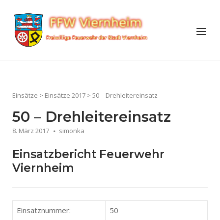
Skip
to
Home
Menu
content
Einsätze
>
Einsätze 2017
>
50 – Drehleitereinsatz
50 – Drehleitereinsatz
8. März 2017
simonka
Einsatzbericht Feuerwehr
Viernheim
Einsatznummer:
50