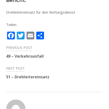
Bericht:
Drehleitereinsatz für den Rettungsdienst.
Teilen:
Facebook
Twitter
Email
Teilen
Beitragsnavigation
PREVIOUS POST
49 – Verkehrsunfall
NEXT POST
51 – Drehleitereinsatz