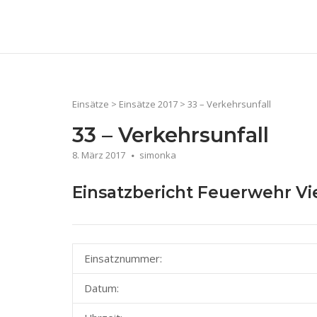
Skip
to
Home
content
Einsätze
>
Einsätze 2017
>
33 – Verkehrsunfall
33 – Verkehrsunfall
8. März 2017
simonka
Einsatzbericht Feuerwehr V
Einsatznummer:
Datum: