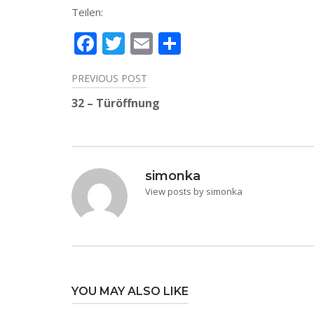
Teilen:
Facebook
Twitter
Email
Teilen
PREVIOUS POST
Beitragsnavigation
32 – Türöffnung
simonka
View posts by simonka
YOU MAY ALSO LIKE