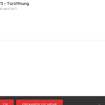
73 – Türöffnung
8. April 2017
ro
OK
ERFAHREN SIE MEHR