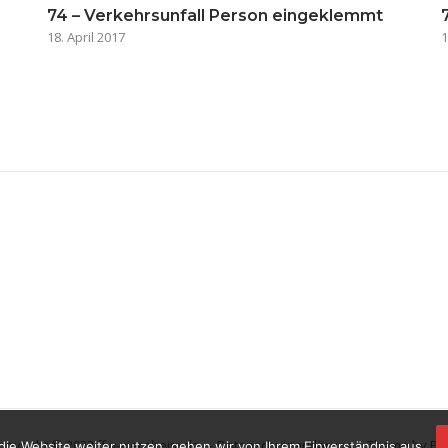
74 – Verkehrsunfall Person eingeklemmt
18. April 2017
1
opyright © 2023 ffw-viernheim.de.
Datenschutzerklärung
Theme by
Pu
die Website weiter nutzen, gehen wir von Ihrem Einverständnis aus.