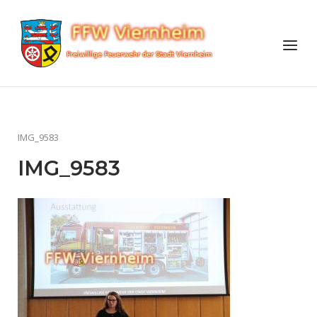
Skip
to
Home
Menu
content
IMG_9583
IMG_9583