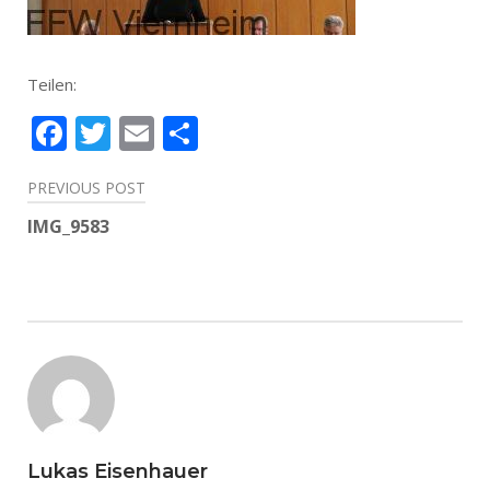
Teilen:
Facebook
Twitter
Email
Teilen
Beitragsnavigation
PREVIOUS POST
IMG_9583
Lukas Eisenhauer