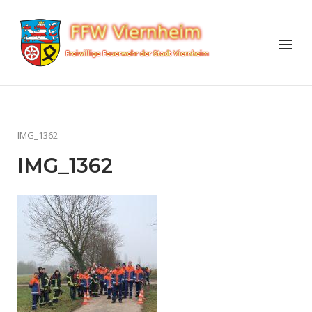
Skip
to
Home
Menu
content
IMG_1362
IMG_1362