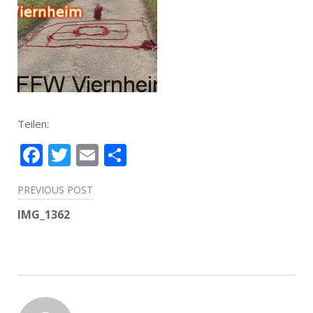
Teilen:
Facebook
Twitter
Email
Teilen
Beitragsnavigation
PREVIOUS POST
IMG_1362