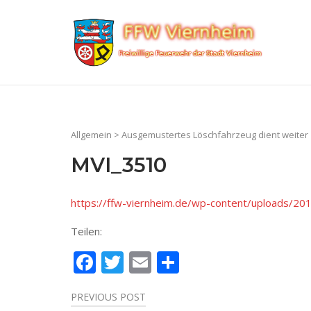
Skip
to
Home
content
Allgemein
>
Ausgemustertes Löschfahrzeug dient weiter
MVI_3510
https://ffw-viernheim.de/wp-content/uploads/2
Teilen:
Facebook
Twitter
Email
Teilen
PREVIOUS POST
Beitragsnavigation