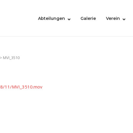
Abteilungen
Galerie
Verein
>
MVI_3510
018/11/MVI_3510.mov