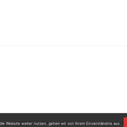
opyright © 2023 ffw-viernheim.de.
Datenschutzerklärung
Theme by
Pu
die Website weiter nutzen, gehen wir von Ihrem Einverständnis aus.