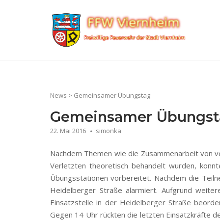
Skip
to
Home
content
News
>
Gemeinsamer Übungstag
Gemeinsamer Übungst
22. Mai 2016
simonka
Nachdem Themen wie die Zusammenarbeit von vers
Verletzten theoretisch behandelt wurden, kon
Übungsstationen vorbereitet. Nachdem die Teil
Heidelberger Straße alarmiert. Aufgrund weit
Einsatzstelle in der Heidelberger Straße beorde
Gegen 14 Uhr rückten die letzten Einsatzkräfte 