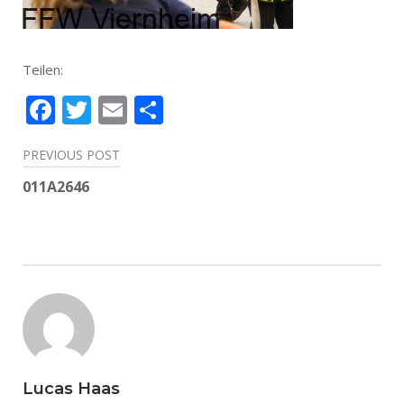
Teilen:
Facebook
Twitter
Email
Teilen
Beitragsnavigation
PREVIOUS POST
011A2646
Lucas Haas