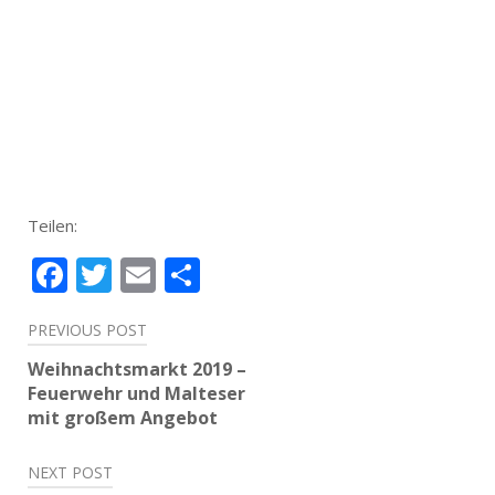
Teilen:
Facebook
Twitter
Email
Teilen
Beitragsnavigation
PREVIOUS POST
Weihnachtsmarkt 2019 –
Feuerwehr und Malteser
mit großem Angebot
NEXT POST