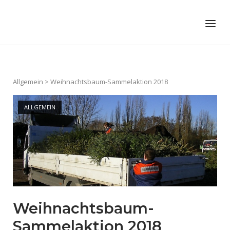
Skip
to
Home
Menu
content
Allgemein
>
Weihnachtsbaum-Sammelaktion 2018
ALLGEMEIN
Weihnachtsbaum-
Sammelaktion 2018