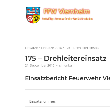
Skip
to
Home
content
Einsätze
>
Einsätze 2016
>
175 – Drehleitereinsatz
175 – Drehleitereinsatz
21. September 2016
simonka
Einsatzbericht Feuerwehr V
Einsatznummer: