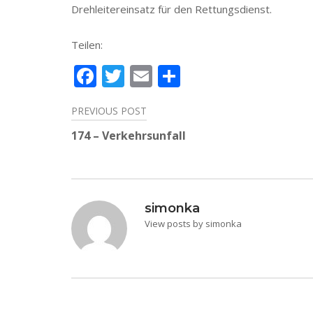
Drehleitereinsatz für den Rettungsdienst.
Teilen:
Facebook
Twitter
Email
Teilen
PREVIOUS POST
Beitragsnavigation
174 – Verkehrsunfall
simonka
View posts by simonka