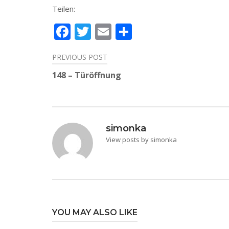
Teilen:
Facebook
Twitter
Email
Teilen
PREVIOUS POST
Beitragsnavigation
148 – Türöffnung
simonka
View posts by simonka
YOU MAY ALSO LIKE