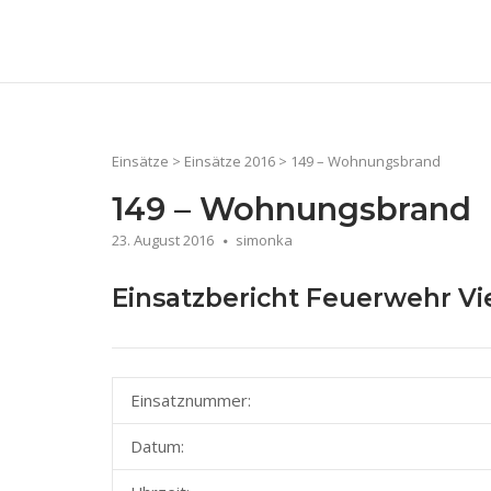
Skip
to
Home
content
Einsätze
>
Einsätze 2016
>
149 – Wohnungsbrand
149 – Wohnungsbrand
23. August 2016
simonka
Einsatzbericht Feuerwehr V
Einsatznummer:
Datum: