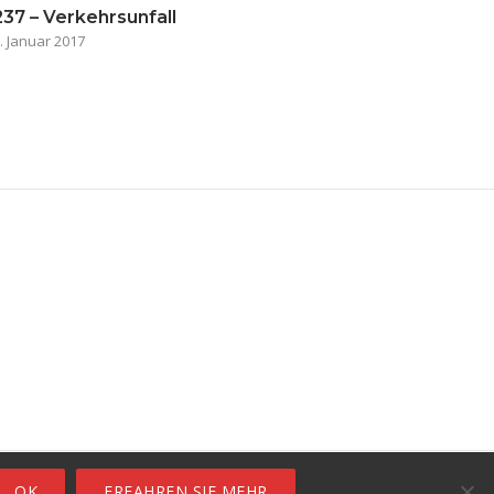
237 – Verkehrsunfall
. Januar 2017
ro
OK
ERFAHREN SIE MEHR