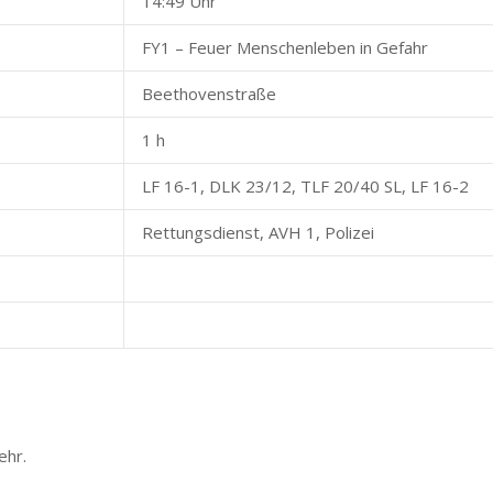
14:49 Uhr
FY1 – Feuer Menschenleben in Gefahr
Beethovenstraße
1 h
LF 16-1, DLK 23/12, TLF 20/40 SL, LF 16-2
Rettungsdienst, AVH 1, Polizei
ehr.