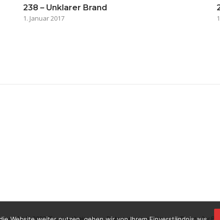
238 – Unklarer Brand
1. Januar 2017
1
opyright © 2023 ffw-viernheim.de.
Datenschutzerklärung
Theme by
Pu
die Website weiter nutzen, gehen wir von Ihrem Einverständnis aus.