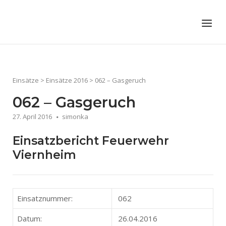
Skip
to
Home
Menu
content
Einsätze
>
Einsätze 2016
>
062 – Gasgeruch
062 – Gasgeruch
27. April 2016
simonka
Einsatzbericht Feuerwehr
Viernheim
Einsatznummer:
062
Datum:
26.04.2016