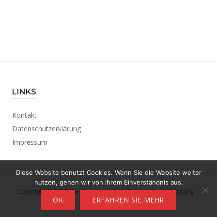
LINKS
Kontakt
Datenschutzerklärung
Impressum
Diese Website benutzt Cookies. Wenn Sie die Website weiter
nutzen, gehen wir von Ihrem Einverständnis aus.
Copyright © 2023 ffw-viernheim.de.
Datenschutzerklärung
OK
ERFAHREN SIE MEHR
Theme by
Puro