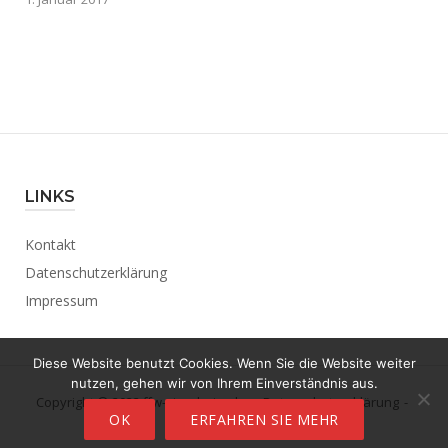
LINKS
Kontakt
Datenschutzerklärung
Impressum
Diese Website benutzt Cookies. Wenn Sie die Website weiter
nutzen, gehen wir von Ihrem Einverständnis aus.
Copyright © 2023 ffw-viernheim.de.
Datenschutzerklärung
OK
ERFAHREN SIE MEHR
Theme by
Puro