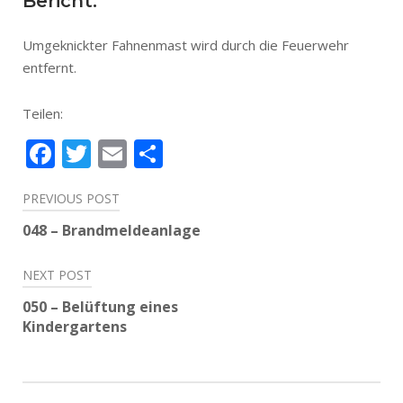
Bericht:
Umgeknickter Fahnenmast wird durch die Feuerwehr
entfernt.
Teilen:
Facebook
Twitter
Email
Teilen
Beitragsnavigation
PREVIOUS POST
048 – Brandmeldeanlage
NEXT POST
050 – Belüftung eines
Kindergartens