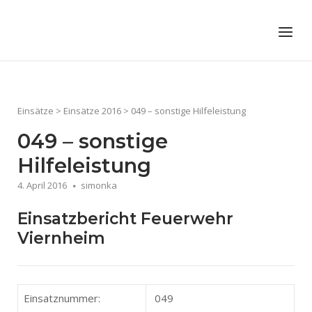
Skip
to
Home
Menu
content
Einsätze
>
Einsätze 2016
>
049 – sonstige Hilfeleistung
049 – sonstige
Hilfeleistung
4. April 2016
simonka
Einsatzbericht Feuerwehr
Viernheim
Einsatznummer:
049