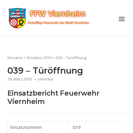
Skip
to
Home
Menu
content
Einsätze
>
Einsätze 2016
>
039 – Türöffnung
039 – Türöffnung
26. März 2016
simonka
Einsatzbericht Feuerwehr
Viernheim
Einsatznummer:
039