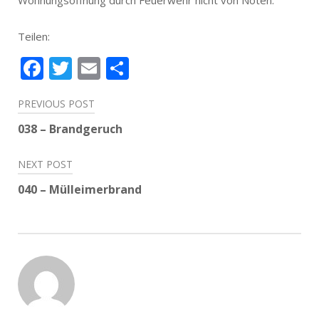
Wohnungsöffnung durch Feuerwehr nicht von Nöten.
Teilen:
Facebook
Twitter
Email
Teilen
Beitragsnavigation
PREVIOUS POST
038 – Brandgeruch
NEXT POST
040 – Mülleimerbrand